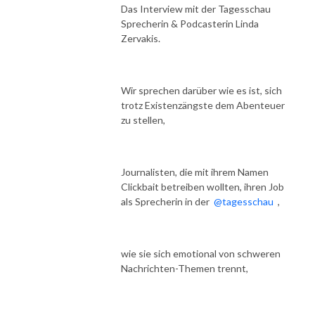
Das Interview mit der Tagesschau
MIG MMA is a new format, where Junior feeds his curiosity as an 
Sprecherin & Podcasterin Linda
enthusiastic MMA fan, by talking to international, professional MMA 
Zervakis.
fighters, coaches, managers, promoters & journalist
Wir sprechen darüber wie es ist, sich
trotz Existenzängste dem Abenteuer
zu stellen,
Journalisten, die mit ihrem Namen
Clickbait betreiben wollten, ihren Job
als Sprecherin in der
@tagesschau
,
wie sie sich emotional von schweren
Nachrichten-Themen trennt,