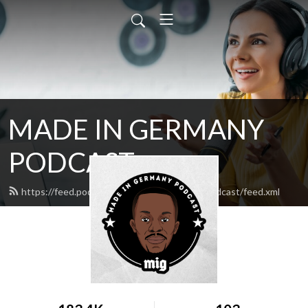
MADE IN GERMANY
PODCAST
https://feed.podbean.com/madeingermanypodcast/feed.xml